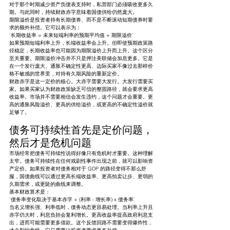
对于那个时期减少资产负债表支持时，私营部门必须吸收更多久
期。与此同时，持续财政赤字意味着国债供给仍然庞大。
期限溢价是投资者持有长期债券、而不是不断滚动短期债券时要
求的额外补偿。它可以表示为：
`长期收益率 = 未来短端利率的预期平均值 + 期限溢价`
如果预期短端利率上升，长端收益率会上升。但即使预期政策路
径稳定，长期收益率也可能因为期限溢价上升而上升。这个区分
至关重要。期限溢价冲击并不只是押注美联储会加息更多。它是
在一个发行庞大、通胀不确定性更高、边际买家不像过去那样价
格不敏感的世界里，对持有久期风险的重新定价。
财政赤字是这一定价的核心。大赤字需要大发行。大发行需要买
家。如果买家认为财政政策缺乏可信的整固路径，就会要求更高
收益率。市场并不需要相信会发生违约，这个问题才会重要。更
高的通胀风险溢价、更高的供给溢价，或更高的不确定性溢价就
足够了。
债务可持续性首先是定价问题，
然后才是危机问题
市场经常把债务可持续性说得好像只有危机时才重要。这种理解
太窄。债务可持续性在任何戏剧性事件出现之前，就可以影响资
产定价。如果投资者对债务相对于 GDP 的路径变得不那么舒
服，国债曲线可以通过更高长端收益率、更高拍卖让步、更弱的
久期需求，或更陡的曲线来调整。
基本财政算术是：
`债务率变化取决于基本赤字 + (利率 - 增长率) x 债务率`
当名义增长强、利率低时，债务动态更容易处理。当利率上升且
赤字仍大时，利息负担会复利增长。更高收益率提高政府利息支
出，进而可能需要更多借款。这个反馈回路不需要变得爆炸性，