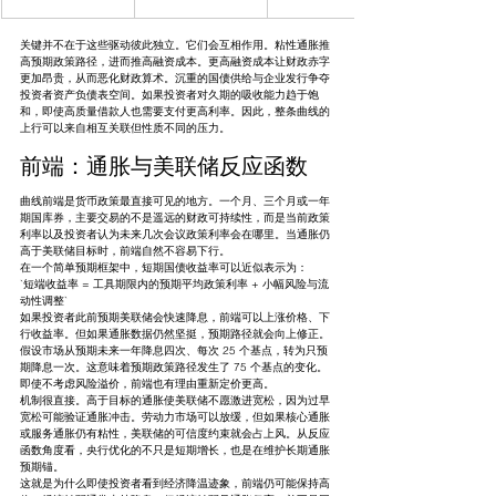
关键并不在于这些驱动彼此独立。它们会互相作用。粘性通胀推
高预期政策路径，进而推高融资成本。更高融资成本让财政赤字
更加昂贵，从而恶化财政算术。沉重的国债供给与企业发行争夺
投资者资产负债表空间。如果投资者对久期的吸收能力趋于饱
和，即使高质量借款人也需要支付更高利率。因此，整条曲线的
上行可以来自相互关联但性质不同的压力。
前端：通胀与美联储反应函数
曲线前端是货币政策最直接可见的地方。一个月、三个月或一年
期国库券，主要交易的不是遥远的财政可持续性，而是当前政策
利率以及投资者认为未来几次会议政策利率会在哪里。当通胀仍
高于美联储目标时，前端自然不容易下行。
在一个简单预期框架中，短期国债收益率可以近似表示为：
`短端收益率 = 工具期限内的预期平均政策利率 + 小幅风险与流
动性调整`
如果投资者此前预期美联储会快速降息，前端可以上涨价格、下
行收益率。但如果通胀数据仍然坚挺，预期路径就会向上修正。
假设市场从预期未来一年降息四次、每次 25 个基点，转为只预
期降息一次。这意味着预期政策路径发生了 75 个基点的变化。
即使不考虑风险溢价，前端也有理由重新定价更高。
机制很直接。高于目标的通胀使美联储不愿激进宽松，因为过早
宽松可能验证通胀冲击。劳动力市场可以放缓，但如果核心通胀
或服务通胀仍有粘性，美联储的可信度约束就会占上风。从反应
函数角度看，央行优化的不只是短期增长，也是在维护长期通胀
预期锚。
这就是为什么即使投资者看到经济降温迹象，前端仍可能保持高