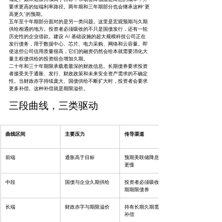
要求更高的短端利率路径。两年期和三年期部分也会继承这种“更
高更久”的预期。
五年至十年期部分面对的是另一类问题。这里是宏观预期与久期
供给相遇的地方。投资者必须吸收的不只是国债发行，还有一轮
历史性的企业借款。建设 AI 基础设施的超大规模科技公司正在
发行债务，用于数据中心、芯片、电力采购、网络和云容量。即
使这些公司信用质量很高，它们的融资仍然会给本就需要消化大
量主权债供给的投资组合增加久期。
二十年和三十年期限承载着最深的财政信息。长期债券要求投资
者接受关于通胀、发行、财政政策和未来安全资产需求的不确定
性。当财政赤字持续庞大、国债供给不断扩大时，投资者会要求
更多补偿。这种补偿就是期限溢价。
三段曲线，三类驱动
曲线区间
主要压力
传导渠道
前端
通胀高于目标
预期美联储降息更少、
更慢
中段
国债与企业久期供给
投资者必须吸收更多中
期期限债券
长端
财政赤字与期限溢价
持有长期久期需要更高
补偿