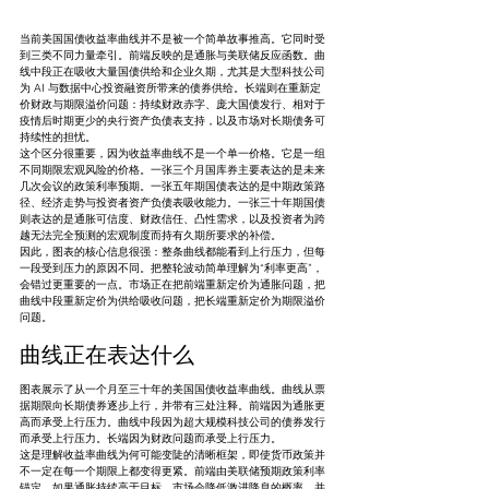
当前美国国债收益率曲线并不是被一个简单故事推高。它同时受
到三类不同力量牵引。前端反映的是通胀与美联储反应函数。曲
线中段正在吸收大量国债供给和企业久期，尤其是大型科技公司
为 AI 与数据中心投资融资所带来的债券供给。长端则在重新定
价财政与期限溢价问题：持续财政赤字、庞大国债发行、相对于
疫情后时期更少的央行资产负债表支持，以及市场对长期债务可
持续性的担忧。
这个区分很重要，因为收益率曲线不是一个单一价格。它是一组
不同期限宏观风险的价格。一张三个月国库券主要表达的是未来
几次会议的政策利率预期。一张五年期国债表达的是中期政策路
径、经济走势与投资者资产负债表吸收能力。一张三十年期国债
则表达的是通胀可信度、财政信任、凸性需求，以及投资者为跨
越无法完全预测的宏观制度而持有久期所要求的补偿。
因此，图表的核心信息很强：整条曲线都能看到上行压力，但每
一段受到压力的原因不同。把整轮波动简单理解为“利率更高”，
会错过更重要的一点。市场正在把前端重新定价为通胀问题，把
曲线中段重新定价为供给吸收问题，把长端重新定价为期限溢价
问题。
曲线正在表达什么
图表展示了从一个月至三十年的美国国债收益率曲线。曲线从票
据期限向长期债券逐步上行，并带有三处注释。前端因为通胀更
高而承受上行压力。曲线中段因为超大规模科技公司的债券发行
而承受上行压力。长端因为财政问题而承受上行压力。
这是理解收益率曲线为何可能变陡的清晰框架，即使货币政策并
不一定在每一个期限上都变得更紧。前端由美联储预期政策利率
锚定。如果通胀持续高于目标，市场会降低激进降息的概率，并