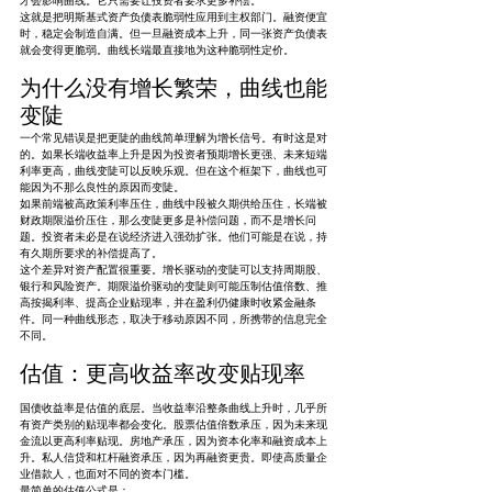
才会影响曲线。它只需要让投资者要求更多补偿。
这就是把明斯基式资产负债表脆弱性应用到主权部门。融资便宜
时，稳定会制造自满。但一旦融资成本上升，同一张资产负债表
就会变得更脆弱。曲线长端最直接地为这种脆弱性定价。
为什么没有增长繁荣，曲线也能
变陡
一个常见错误是把更陡的曲线简单理解为增长信号。有时这是对
的。如果长端收益率上升是因为投资者预期增长更强、未来短端
利率更高，曲线变陡可以反映乐观。但在这个框架下，曲线也可
能因为不那么良性的原因而变陡。
如果前端被高政策利率压住，曲线中段被久期供给压住，长端被
财政期限溢价压住，那么变陡更多是补偿问题，而不是增长问
题。投资者未必是在说经济进入强劲扩张。他们可能是在说，持
有久期所要求的补偿提高了。
这个差异对资产配置很重要。增长驱动的变陡可以支持周期股、
银行和风险资产。期限溢价驱动的变陡则可能压制估值倍数、推
高按揭利率、提高企业贴现率，并在盈利仍健康时收紧金融条
件。同一种曲线形态，取决于移动原因不同，所携带的信息完全
不同。
估值：更高收益率改变贴现率
国债收益率是估值的底层。当收益率沿整条曲线上升时，几乎所
有资产类别的贴现率都会变化。股票估值倍数承压，因为未来现
金流以更高利率贴现。房地产承压，因为资本化率和融资成本上
升。私人信贷和杠杆融资承压，因为再融资更贵。即使高质量企
业借款人，也面对不同的资本门槛。
最简单的估值公式是：