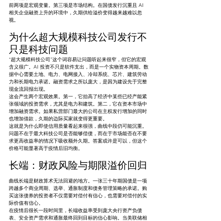
前两项是宏观变量。第三项是市场结构。在国债发行沉重且 AI 
相关企业融资上升的环境中，久期供给溢价变得越来越难以忽
视。
为什么超大规模科技公司发行不
只是科技问题
“超大规模科技公司”这个词容易让问题听起来很窄，但它的宏观
含义很广。AI 投资不只是软件支出，而是一个实物资本周期。数
据中心需要土地、电力、电网接入、冷却系统、芯片、建筑劳动
力和长期电力承诺。融资需求之所以庞大，是因为建设先于完整
现金流回报出现。
这会产生两个宏观效果。第一，它抬高了经济中某些已经产能紧
张领域的投资需求，尤其是电力和建筑。第二，它在资本市场中
增加融资需求。如果私营部门最大的公司在主权发行增加的同时
也增加借款，久期的边际买家就变得更重要。
这就是为什么即使信用质量看起来很强，曲线中段仍可能沉重。
问题不在于最大科技公司是否能够偿债，而在于市场能否在不要
求更高收益率的情况下吸收额外久期。答案或许是可以，但这个
价格可能显著高于疫情后旧均衡。
长端：财政风险与期限溢价回归
曲线长端是财政算术无法回避的地方。一张三十年期国债是一项
跨越多个商业周期、选举、通胀制度和债务管理策略的承诺。购
买这张债券的投资者不仅需要对偿付有信心，也需要对偿付的实
际价值有信心。
在疫情后很长一段时间里，长端收益率受到庞大央行资产负债
表、安全资产需求和通胀最终回到目标的信心影响。当美联储相