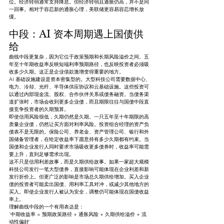
位。经济转弱通常支持降息。但经济转弱且通胀仍高，并不是同
一回事。相对于容忍新的通胀心理，美联储更容易容忍增长放
缓。
中段：AI 资本周期遇上国债供
给
曲线中段更复杂，因为它位于政策预期和长期风险溢价之间。五
年至十年期收益率反映短端利率预期路径，也反映投资者必须吸
收多少久期。这正是企业借款激增变得重要的地方。
AI 基础设施建设是资本密集型的。大型科技公司需要数据中心、
电力、冷却、光纤、半导体供应协议和云基础设施。这些投资可
以通过内部现金流、股权、合作伙伴关系或债务融资。当债务渠
道扩张时，市场会收到更多企业债，而且期限往往与国债中段直
接竞争投资者的久期预算。
即使信用风险很低，久期仍然是久期。一只五年至十年期限的高
质量企业债，仍然让买方面对利率风险。投资组合经理的资产负
债表不是无限的。保险公司、养老金、资产管理公司、银行和外
国储备管理者，在给定收益率下愿意持有多少久期都有约束。当
国债和企业发行人同时要求市场吸收更多债券时，收益率可能需
要上升，直到足够需求出现。
这不只是信用利差故事，而是久期供给故事。如果一家超大规模
科技公司发行一笔大型债券，直接影响可能体现在企业利差和新
发行折价上。但更广泛的影响是市场总久期供给增加。买入企业
债的投资者可能卖出国债、用利率工具对冲，或减少其他地方的
买入。即使企业发行人被认为安全，调整仍可能体现在国债收益
率上。
理解曲线中段的一个有用表达是：
`中期收益率 = 预期政策路径 + 通胀风险 + 久期供给溢价 + 流
动性偏好`