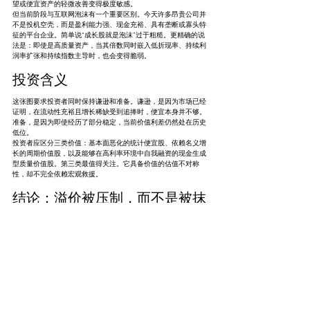
望或便宜资产的轻微改善变得极度敏感。
但当前阶段与互联网泡沫有一个重要区别。今天许多昂贵公司并
不是投机空壳，而是盈利能力强、现金充裕、具有垄断或寡头特
征的平台企业。简单说“成长股就是泡沫”过于粗糙。更精确的说
法是：即使是高质量资产，当其倍数同时嵌入低折现率、持续利
润率扩张和持续指数主导时，也会变得脆弱。
投资含义
这张图要求投资者同时保持谦逊和准备。谦逊，是因为市场已经
证明，在流动性充裕且增长稀缺受到追捧时，便宜本身并不够。
准备，是因为即使经历了部分稳定，当前价值利差仍然处在历史
低位。
投资者应区分三类价值：基本面恶化的统计便宜股、依赖名义增
长的周期价值股，以及能够在高利率环境中自我融资的现金生成
型质量价值股。第三类最值得关注。它具备价值的估值不对称
性，却不完全依赖宏观救援。
结论：溢价被压制，而不是被抹
除
关键信息是，旧的现金流价值溢价并不是凭空消失。它被一套特
定制度压缩：接近零的利率、量化宽松、被动集中、大型科技主
导，以及市场对久期敏感增长的偏好。这套制度把滚动十年的便
宜减昂贵收益推到历史低位。近期稳定还不能算完整反转，但它
确实让市场站在一个重要断层附近。如果折现率纪律、估值分化
和集中度风险重新变得重要，那么这张记录价值失落十年的图，
也可能成为其均值回归周期的早期地图。
Market Observe of Signal and Event