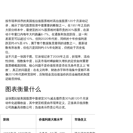
按市现率排序的美国低估值股票相对高估值股票120个月滚动记
录，揭示了现代股票投资中最重要的断裂之一。在1951年之后的
大部分样本中，最便宜的30%股票相对最昂贵的30%股票，在滚
动十年窗口内每年大约跑赢6–7%。在通胀和加息阶段，这一利
差甚至可以超过10%。但到2020年代初，同样的十年价值利差
跌至约-8%至-9%，属于整个数据集里最弱的读数之一。最新读
数有所改善，但也只是回到约-5%年化附近，仍然处于历史低
位。
这不只是一张因子图。它浓缩记录了2008年之后，折现率、流动
性供给、指数集中度，以及市场对稀缺耐久增长的定价如何重塑
股票横截面回报。核心问题不是价值投资是否在无条件意义上“有
效”。真正的问题是：在名义利率、财政赤字和市场集中度都不再
像2010年代那样宽容时，压制现金流估值溢价的后金融危机制度
还能否持续。
图表衡量什么
这张图比较美国股票中最便宜30%减去最昂贵30%的120个月滚
动年化超额收益，其中便宜程度由市现率定义。正值表示低倍数
公司跑赢高倍数公司；负值表示昂贵公司占优。
阶段
价值利差大致水平
市场含义