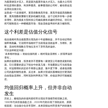
为股票便宜才买入，而是因为股票市值大才买入。当最大公司同
时也是增长最快、利润率最高、叙事最强的公司时，被动资金流
会强化估值分化。
这形成一个反馈循环。更高倍数推高市值，更高市值提高指数权
重，更高指数权重吸引更多机械性买盘。这个过程并非每一步都
非理性，因为很多大型科技公司确实拥有卓越经济特征。但它仍
然可能制造出一种横截面市场：现金流收益率的约束力被削弱。
这个利差是估值分化信号
低估值相对高估值股票出现负的十年超额收益，并不自动证明价
值即将跑赢。它说明市场相对于当前现金流收益率，为增长、质
量、流动性和指数主导地位支付了异常高的溢价。
可以这样框定问题：
`未来相对收益 ≈ 初始估值利差 + 相对现金流增长 + 折现率溢价
变化`。
如果价值要恢复，投资者并不需要每一家便宜公司都变成复利机
器。它们需要的是以下组合中的某几项：市场重新认可当前现金
流、对远期增长的定价不再那么激进、集中度下降，或者低倍数
公司的盈利韧性改善。反过来，如果大型成长股继续交付更强的
自由现金流增长，同时实际利率再次下降，价值反弹仍可能被延
迟。
均值回归概率上升，但并非自动
发生
历史上，极端负的价值利差经常出现在市场领导权切换之前。
1990年代末价值崩盘之后，2000年代初出现了强劲反转。原因
很直观：当估值分化非常宽时，未来回报会对昂贵资产的轻微失