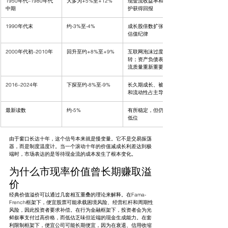
1950年代–1980年代
大多为+5%至+12%
现金流收益率和通胀保
中期
护获得回报
1990年代末
约-3%至-4%
成长股倍数扩张压倒了
估值纪律
2000年代初–2010年
回升至约+8%至+9%
互联网泡沫过度定价逆
转；资产负债表和现金
流质量重新重要
2016–2024年
下探至约-8%至-9%
长久期成长、被动集中
和流动性占主导
最新读数
约-5%
有所稳定，但仍处历史
低位
由于窗口长达十年，这个信号本来就是慢变量。它不是交易振荡
器，而是制度温度计。当一个滚动十年的价值减成长利差达到极
端时，市场表达的是等待现金流的成本发生了根本变化。
为什么市现率价值曾长期赚取溢
价
经典价值溢价可以通过几套相互重叠的理论来解释。在Fama-
French框架下，便宜股票可能承载困境风险、经营杠杆和周期性
风险，因此投资者要求补偿。在行为金融框架下，投资者会为光
鲜叙事支付过高价格，而低估乏味但近端的现金生成能力。在套
利限制框架下，便宜公司可能长期便宜，因为在衰退、信用收缩