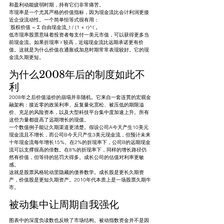
和盈利动能疲弱时期，持有它们非常痛苦。
市现率是一个尤其严格的价值指标，因为现金流比会计利润更接
近企业流动性。一个简单恒等式很有用：
`股权价值 ≈ Σ 自由现金流_t / (1 + r)^t`。
低市现率股票意味着投资者每支付一美元市值，可以获得更多当
前现金流。如果折现率`r`较高，近端现金流比远期承诺更有价
值。这就是为什么价值在通胀或加息时期常常表现较好。它的现
金流久期更短。
为什么2008年后的制度如此不
利
2008年之后价值溢价的崩塌并非随机。它来自一套连贯的宏观金
融架构：接近零的政策利率、反复量化宽松、被压低的期限溢
价、充足的风险资本，以及大型科技平台集中度加速上升。所有
这些力量都提高了远期增长的现值。
一个数值例子能让久期渠道更清楚。假设公司A今天产生10美元
现金流且不增长，而公司B今天只产生3美元现金流，但预计未来
十年现金流每年增长15%。在2%的折现率下，公司B的远期现金
流可以支撑很高的倍数。在8%的折现率下，同样的增长路径仍
然有价值，但等待的惩罚大得多。成长公司的估值对利率更敏
感。
这就是股票风格轮动里隐藏的债券数学。成长股是更长久期资
产，价值股是更短久期资产。2010年代本质上是一场股票久期牛
市。
被动集中让周期自我强化
图表中的深度负读数也反映了市场结构。被动指数资金并不是因