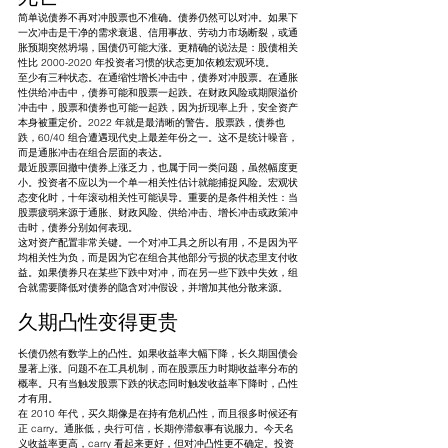
简单说债券不再对冲股票也不准确。债券仍然可以对冲。如果下
一次冲击是干净的需求衰退、信用事故、劳动力市场断裂，或通
胀预期突然坍塌，国债仍可能大涨。更精确的说法是：股债相关
性比 2000-2020 年投资者习惯的状态更加依赖宏观环境。
至少有三种状态。在通缩性增长冲击中，债券对冲股票。在通胀
性供给冲击中，债券可能和股票一起跌。在财政风险或期限溢价
冲击中，股票和债券也可能一起跌，因为折现率上升，安全资产
本身被重定价。2022 年就是最清晰的警告。股票跌，债券也
跌，60/40 组合遭遇现代史上最差年份之一。这不是统计噪音，
而是通胀冲击在组合层面的表达。
最近股票回撤中债券上涨乏力，也属于同一类问题，虽然幅度更
小。投资者不应以为一个单一相关性估计就能捕捉风险。宏观状
态变化时，十年滚动相关性可能误导。重要的是条件相关性：当
股票疲弱来源于通胀、财政风险、供给冲击、增长冲击或政策冲
击时，债券分别如何表现。
这对资产配置非常关键。一个对冲工具之所以有用，不是因为平
均相关性为负，而是因为它在组合其他部分亏损的状态里支付收
益。如果债券只在某些下跌中对冲，而在另一些下跌中失效，组
合就需要降低对债券的隐含对冲假设，并增加其他分散来源。
久期凸性变得更贵
长债仍然有数学上的凸性。如果收益率大幅下降，长久期国债会
显著上涨。问题不在工具机制，而在股票压力时期收益率分布的
概率。只有当触发股票下跌的状态同时触发收益率下降时，凸性
才有用。
在 2010 年代，买久期像是在持有危机凸性，而且很多时候还有
正 carry。通胀低，央行可信，长期停滞叙事有说服力。今天名
义收益率更高，carry 看起来更好，但对冲凸性更不确定。投资