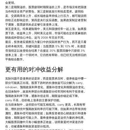
会更弱。
第二是期限溢价。股票疲弱时期限溢价上升，是市场没有把国债
当作纯安全资产的警告。第三是财政发行和拍卖需求。疲弱拍
卖、交易商库存上升，或长端收益率持续上行压力，都可能说明
供给正在影响定价。第四是央行反应函数。如果政策制定者受制
于通胀，股票疲弱未必足够引发债券上涨。
第五是美元。经典避险期中，美元和国债经常一起上涨。如果股
票下跌、收益率上升，同时美元走弱，市场可能在定价更麻烦的
财政或外部信心冲击。这与 2008 年完全不同。
最后，投资者应观察压力窗口中的实际跨资产行为，而不是只看
全样本相关性。关键问题是：当股票跌 5% 到 10% 时，长债是
否涨得足以改变组合结果？在接近 20% 股票回撤中只获得 3% 
债券上涨，是一个弱对冲。它仍然有帮助，但已经无法维持旧的
平衡组合数学。
更有用的对冲收益分解
实际问题不是债券好还是坏，而是股票承压时，债券收益中哪一
部分可能真正出现。股票下跌时的长债收益可以分解为 carry、
roll-down、预期政策利率变化、通胀补偿变化和期限溢价变化。
在旧体制中，政策利率部分和通胀部分经常同时有利于投资者。
预期政策利率下降，通胀补偿走弱，期限溢价稳定或下降。
carry 不高，但价格上涨承担主要保护功能。
在当前体制中，这些部分可能互相抵消。carry 更高，长期有帮
助。增长担忧中预期政策利率仍可能下降。但如果冲击带有供给
属性，通胀补偿可能保持坚挺；如果投资者担心财政发行和债务
吸收，期限溢价可能上升。最终债券收益是这些力量的净结果。
大幅股票回撤中只有小幅债券正收益，说明衰退对冲渠道仍存
在，但被通胀和财政渠道部分抵消。