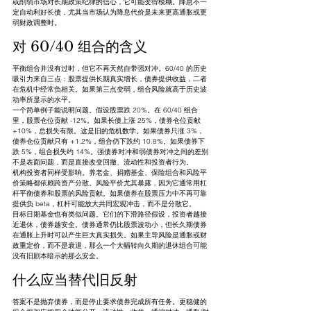
或削弱市场对长期政策纪律的信心，它可能变得模糊。降息不一
定自动利好长债，尤其当市场认为降息代价是未来更高通胀或更
弱财政调整时。
对 60/40 组合的含义
平衡组合并没有过时，但它不再天然自带强对冲。60/40 的历史
吸引力来自三点：股票提供长期真实增长，债券提供收益，二者
在危机中经常负相关。如果第三点变弱，组合风险就高于历史波
动率所显示的水平。
一个简单例子能说明问题。假设股票跌 20%。在 60/40 组合
里，股票仓位贡献 -12%。如果长债上涨 25%，债券仓位贡献 
+10%，总损失有限。这是旧的危机数学。如果债券只涨 3%，
债券仓位贡献只有 +1.2%，组合仍下跌约 10.8%。如果债券下
跌 5%，组合损失约 14%。强债券对冲和弱债券对冲之间的差别
不是表面问题，而是直接改变回撤、流动性和投资者行为。
机构投资者同样受影响。养老金、捐赠基金、保险组合和风险平
价策略都依赖跨资产分散。风险平价尤其暴露，因为它通常用杠
杆平衡债券和股票的风险贡献。如果债券在股票压力中不再可靠
提供负 beta，杠杆可能放大共同宏观冲击，而不是分散它。
目标日期基金也有类似问题。它们的下滑路径假设，投资者越接
近退休，债券越安全。债券通常仍比股票波动小，但长久期债券
在通胀上升时可以产生巨大真实损失。如果主导风险是通胀或财
政重定价，而不是衰退，那么一个大幅转向久期的退休组合可能
没有旧剧本暗示的那么安全。
什么应当替代旧反射
答案不是抛弃债券，而是停止要求债券完成所有任务。更稳健的