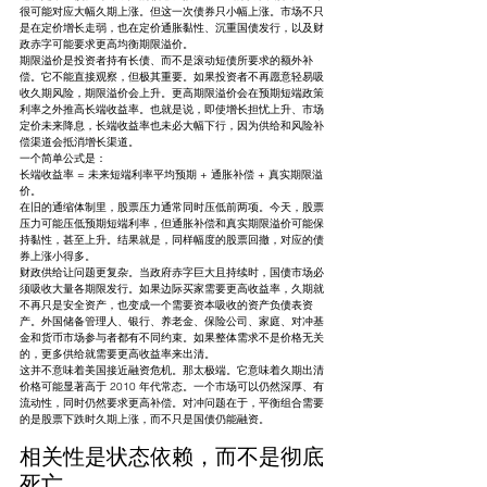
很可能对应大幅久期上涨。但这一次债券只小幅上涨。市场不只
是在定价增长走弱，也在定价通胀黏性、沉重国债发行，以及财
政赤字可能要求更高均衡期限溢价。
期限溢价是投资者持有长债、而不是滚动短债所要求的额外补
偿。它不能直接观察，但极其重要。如果投资者不再愿意轻易吸
收久期风险，期限溢价会上升。更高期限溢价会在预期短端政策
利率之外推高长端收益率。也就是说，即使增长担忧上升、市场
定价未来降息，长端收益率也未必大幅下行，因为供给和风险补
偿渠道会抵消增长渠道。
一个简单公式是：
长端收益率 = 未来短端利率平均预期 + 通胀补偿 + 真实期限溢
价。
在旧的通缩体制里，股票压力通常同时压低前两项。今天，股票
压力可能压低预期短端利率，但通胀补偿和真实期限溢价可能保
持黏性，甚至上升。结果就是，同样幅度的股票回撤，对应的债
券上涨小得多。
财政供给让问题更复杂。当政府赤字巨大且持续时，国债市场必
须吸收大量各期限发行。如果边际买家需要更高收益率，久期就
不再只是安全资产，也变成一个需要资本吸收的资产负债表资
产。外国储备管理人、银行、养老金、保险公司、家庭、对冲基
金和货币市场参与者都有不同约束。如果整体需求不是价格无关
的，更多供给就需要更高收益率来出清。
这并不意味着美国接近融资危机。那太极端。它意味着久期出清
价格可能显著高于 2010 年代常态。一个市场可以仍然深厚、有
流动性，同时仍然要求更高补偿。对冲问题在于，平衡组合需要
的是股票下跌时久期上涨，而不只是国债仍能融资。
相关性是状态依赖，而不是彻底
死亡