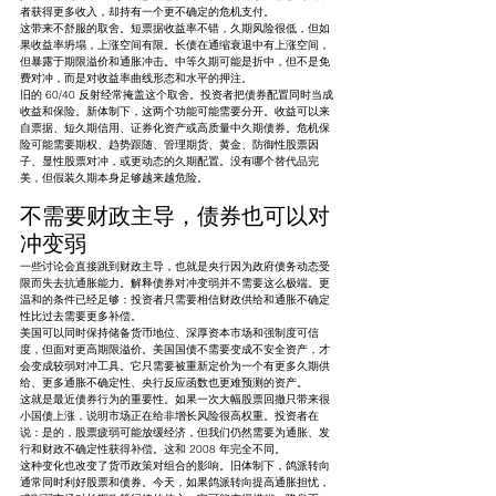
者获得更多收入，却持有一个更不确定的危机支付。
这带来不舒服的取舍。短票据收益率不错，久期风险很低，但如
果收益率坍塌，上涨空间有限。长债在通缩衰退中有上涨空间，
但暴露于期限溢价和通胀冲击。中等久期可能是折中，但不是免
费对冲，而是对收益率曲线形态和水平的押注。
旧的 60/40 反射经常掩盖这个取舍。投资者把债券配置同时当成
收益和保险。新体制下，这两个功能可能需要分开。收益可以来
自票据、短久期信用、证券化资产或高质量中久期债券。危机保
险可能需要期权、趋势跟随、管理期货、黄金、防御性股票因
子、显性股票对冲，或更动态的久期配置。没有哪个替代品完
美，但假装久期本身足够越来越危险。
不需要财政主导，债券也可以对
冲变弱
一些讨论会直接跳到财政主导，也就是央行因为政府债务动态受
限而失去抗通胀能力。解释债券对冲变弱并不需要这么极端。更
温和的条件已经足够：投资者只需要相信财政供给和通胀不确定
性比过去需要更多补偿。
美国可以同时保持储备货币地位、深厚资本市场和强制度可信
度，但面对更高期限溢价。美国国债不需要变成不安全资产，才
会变成较弱对冲工具。它只需要被重新定价为一个有更多久期供
给、更多通胀不确定性、央行反应函数也更难预测的资产。
这就是最近债券行为的重要性。如果一次大幅股票回撤只带来很
小国债上涨，说明市场正在给非增长风险很高权重。投资者在
说：是的，股票疲弱可能放缓经济，但我们仍然需要为通胀、发
行和财政不确定性获得补偿。这和 2008 年完全不同。
这种变化也改变了货币政策对组合的影响。旧体制下，鸽派转向
通常同时利好股票和债券。今天，如果鸽派转向提高通胀担忧，