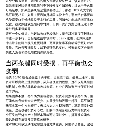
这个分解很重要，因为它告诉投资者该观察什么、该如何对冲。
如果主要风险是预期政策利率下降幅度不如过去，那么中等久期
可能足够。如果主要风险是通胀补偿上升，那么 TIPS 或大宗商
品可能更相关。如果主要风险是期限溢价上升，那么组合需要能
承受或受益于长端收益率上行的工具，例如关注曲线的固定收益
配置、趋势跟随或显性利率对冲。旧的一资产方案已经无法干净
映射到多渠道问题。
还有一个估值点。当起始收益率极低时，债券对冲高度依赖收益
率进一步下行。当起始收益率较高时，carry 改善，但期限溢价
冲击带来的盯市损失也更明显。更高收益率不自动等于更好对冲
质量。它改善预期收益，却不保证危机支付。投资者应区分债券
的收入角色和类似期权的保护角色。
当两条腿同时受损，再平衡也会
变弱
经典 60/40 组合还受益于再平衡。当股票下跌、债券上涨时，投
资者可以卖出上涨的债券，买入变便宜的股票。这不仅是风险控
制机制，也是纪律化逆向收益来源。对冲在风险资产变便宜时创
造了弹药。
如果债券不涨，再平衡力量就变弱。投资者仍然可以再平衡，但
可卖出的升值安全资产更少。如果债券和股票一起跌，再平衡意
味着卖出一个亏损资产，去买入更大亏损的资产，或者需要外部
现金。这会改变投资者心理。旧的平衡组合在压力中给投资者一
个可见的强势资产；新版本可能两边同时变红，提高被迫卖出、
降风险或在底部放弃策略的概率。
这对加杠杆或流动性敏感投资者尤其重要。风险平价基金、波动
率目标策略，或有抵押品需求的养老金组合，不能只按长期预期
收益评估债券对冲。它们必须评估压力中的流动性。如果股票波
动率上升，债券波动率也上升，策略可能需要降低风险敞口，即