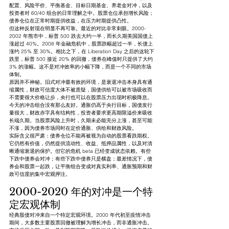
配置、风险平价、平衡基金、目标日期基金、养老金对冲，以及
投资者对 60/40 组合的日常理解之中。股票仓位承担增长风险；
债券仓位在正常时期提供收益，在压力时期提供凸性。
但这种反射现在明显不再可靠。最近的对比非常刺眼。2000-
2002 年熊市中，标普 500 跌去大约一半，而长久期美国国债上
涨超过 40%。2008 年金融危机中，股票跌幅超过一半，长债上
涨约 25% 至 30%。相比之下，在 Liberation Day 之后的这轮下
跌里，标普 500 接近 20% 的回撤，债券在峰值时只提供了大约 
3% 的涨幅。这不是对冲效率的小幅下降，而是一个不同的市场
体制。
原因并不神秘。旧式对冲最有效的环境，是衰退冲击本身具有通
缩属性，财政可信度大体不被质疑，国债供给可以被市场吸收而
不需要很大价格让步，央行也可以在股票压力出现时积极降息。
今天的冲击组合没有那么友好。通胀仍高于央行目标，国债发行
量很大，财政赤字具有结构性，投资者要求更高期限溢价来吸收
长端久期。当股票风险上升时，久期未必能充分上涨，甚至可能
不涨，因为债券市场同时在定价通胀、供给和财政风险。
实际含义很严肃：债券仓位不能再被视为自动的股票看跌期权。
它仍然有价值，仍然提供流动性、收益、抵押品属性，以及对清
晰通缩衰退的保护。但它的危机 beta 已经变成状态依赖。有些
下跌中债券会对冲；有些下跌中债券只是横盘；最差情况下，债
券会和股票一起跌，让平衡组合变成对真实利率、通胀预期和财
政可信度的集中宏观押注。
2000-2020 年的对冲是一个特
定宏观体制
经典股债对冲来自一个特定宏观环境。2000 年代初至疫情冲击
期间，大多数主要股票回撤被理解为增长冲击，而非通胀冲击。