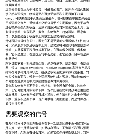
组合框架应把四个功能分开：流动性、收益、通缩对冲、通胀/财
政风险对冲。
流动性需要在压力中可出售、可融资的资产。国库券和短久期国
债仍然表现很好。收益需要在可接受信用和久期风险下获得 
carry，可以来自短中久期高质量债券，也可以来自审慎选择的信
用或证券化资产。通缩对冲仍部分属于长久期国债，因为干净衰
退会带来强劲久期收益。通胀和财政风险对冲需要其他工具：通
胀保值债券、大宗商品、黄金、实物资产、趋势跟随、浮息敞
口，以及能受益于收益率上升或宏观趋势持续的策略。
趋势跟随值得特别关注，因为它不需要提前知道股债相关性的符
号。如果股票下跌且收益率上升，趋势策略可能同时做空股票和
债券。如果股票下跌且收益率下降，它可能做空股票、做多债
券。它不是魔法，在震荡反转中会受损，但它的设计目标就是体
制灵活性。
期权也能恢复一部分显性凸性，虽然有成本。股票看跌、看跌价
差、领口、payer swaptions、receiver swaptions 和跨资产期权
结构都可以针对具体状态。挑战是权利金拖累和执行复杂度。对
许多投资者而言，设定一个适度系统性对冲预算，可能比依赖一
个可能在通胀冲击中失效的隐性债券对冲更诚实。
黄金和实物资产并不完美，但相关。黄金没有现金流，波动也
大，但它可能对真实利率下降、货币贬值担忧和财政可信度疑虑
做出反应。实物资产长期可对冲通胀，但在流动性冲击中也可能
下跌。重点不是某个单一资产可以替代美国国债，而是对冲设计
必须变得多元。
需要观察的信号
有几个指标可以帮助判断债券在下一次股票回撤中更可能对冲还
是失效。第一是通胀动量。如果核心通胀、工资增长和通胀预期
都在下降，久期更有机会对冲。如果它们保持黏性或上升，对冲