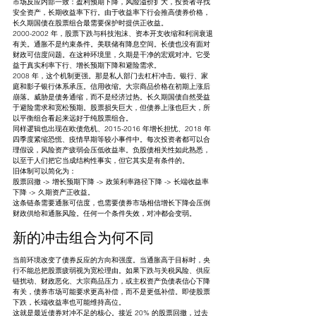
市场反应内部一致：盈利预期下降，风险溢价扩大，投资者寻找
安全资产，长期收益率下行。由于收益率下行会推高债券价格，
长久期国债在股票组合最需要保护时提供正收益。
2000-2002 年，股票下跌与科技泡沫、资本开支收缩和利润衰退
有关。通胀不是约束条件。美联储有降息空间。长债也没有面对
财政可信度问题。在这种环境里，久期是干净的宏观对冲。它受
益于真实利率下行、增长预期下降和避险需求。
2008 年，这个机制更强。那是私人部门去杠杆冲击。银行、家
庭和影子银行体系承压。信用收缩。大宗商品价格在初期上涨后
崩落。威胁是债务通缩，而不是经济过热。长久期国债自然受益
于避险需求和宽松预期。股票损失巨大，但债券上涨也巨大，所
以平衡组合看起来远好于纯股票组合。
同样逻辑也出现在欧债危机、2015-2016 年增长担忧、2018 年
四季度紧缩恐慌、疫情早期等较小事件中。每次投资者都可以合
理假设，风险资产疲弱会压低收益率。负股债相关性如此熟悉，
以至于人们把它当成结构性事实，但它其实是有条件的。
旧体制可以简化为：
股票回撤 -> 增长预期下降 -> 政策利率路径下降 -> 长端收益率
下降 -> 久期资产正收益。
这条链条需要通胀可信度，也需要债券市场相信增长下降会压倒
财政供给和通胀风险。任何一个条件失效，对冲都会变弱。
新的冲击组合为何不同
当前环境改变了债券反应的方向和强度。当通胀高于目标时，央
行不能总把股票疲弱视为宽松理由。如果下跌与关税风险、供应
链扰动、财政恶化、大宗商品压力，或主权资产负债表信心下降
有关，债券市场可能要求更高补偿，而不是更低补偿。即使股票
下跌，长端收益率也可能维持高位。
这就是最近债券对冲不足的核心。接近 20% 的股票回撤，过去