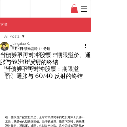
文章
All Posts
Lingxiao Xu
All Posts
6月4日
讀畢需時 14 分鐘
当债券不再对冲股票：期限溢价、通
Market Observe of Signal and Event
Private Market Ideas
胀与 60/40 反射的终结
Public Market Ideas
当债券不再对冲股票：期限溢
Tech
价、通胀与 60/40 反射的终结
在一整代资产配置框架里，全球市场最简单的危机对冲工具并不
复杂，就是长久期美国国债。当增长坍塌、股票下跌时，美联储
通常降息，通胀压力减弱，久期资产上涨。这个逻辑被写进战略