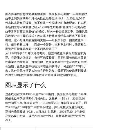
图表传递的信息很简单但很重要：美国股票与美国10年期国债收
益率之间的滚动两个月相关性已经降至约 -0.7，为20世纪90年
代末以来最负的读数。这不仅是一个统计上的有趣现象。它说明
市场的主导宏观制度已经从1998年之后那种“更强增长与更高收
益率常常伴随更高股价”的模式，转向一种更受贴现率、通胀风险
和政策冲击主导的模式：收益率上行越来越经常与股市下跌同时
出现。这不是经典的避险相关性——即股票下跌、国债收益率下
行、债券价格上涨——而是一个警告：当利率上行时，股票和久
期资产可能暴露在同一个不利风险因子下。
从1998年到2021年大部分时间，股票与收益率的相关性通常为
正。在通胀大体锚定、央行可信度较高、周期性增长信息主导贴
现率渠道的世界里，这很合理。更高收益率往往意味着更好的增
长预期；更低收益率往往意味着更弱的增长。可是自2022年以
来，这种关系变得更加波动且经常为负。最新下跌使该序列接近
20世纪90年代中期和90年代末过渡期以来的负相关低点。
图表显示了什么
这条线追踪大约1990年至2026年期间，美国股票与美国10年期
国债收益率的滚动两个月相关性。纵轴从 -1 到 +1。20世纪90
年代初至1997年大多为负，1998年至2021年期间大多为正，而
2022年至2026年窗口则非常不稳定，并出现数次深度负相关。
正相关峰值接近 +0.8，出现在21世纪初、2008至2012年危机
及复苏窗口附近，以及2010年代中期。最新观察值已经跌至约 
-0.7。