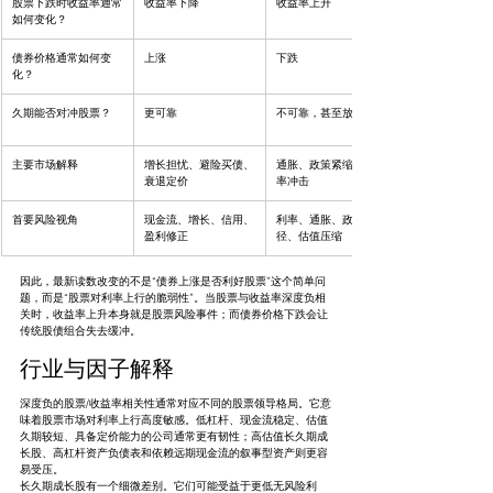
股票下跌时收益率通常
收益率下降
收益率上升
如何变化？
债券价格通常如何变
上涨
下跌
化？
久期能否对冲股票？
更可靠
不可靠，甚至放大回撤
主要市场解释
增长担忧、避险买债、
通胀、政策紧缩、贴现
衰退定价
率冲击
首要风险视角
现金流、增长、信用、
利率、通胀、政策路
盈利修正
径、估值压缩
因此，最新读数改变的不是“债券上涨是否利好股票”这个简单问
题，而是“股票对利率上行的脆弱性”。当股票与收益率深度负相
关时，收益率上升本身就是股票风险事件；而债券价格下跌会让
传统股债组合失去缓冲。
行业与因子解释
深度负的股票/收益率相关性通常对应不同的股票领导格局。它意
味着股票市场对利率上行高度敏感。低杠杆、现金流稳定、估值
久期较短、具备定价能力的公司通常更有韧性；高估值长久期成
长股、高杠杆资产负债表和依赖远期现金流的叙事型资产则更容
易受压。
长久期成长股有一个细微差别。它们可能受益于更低无风险利