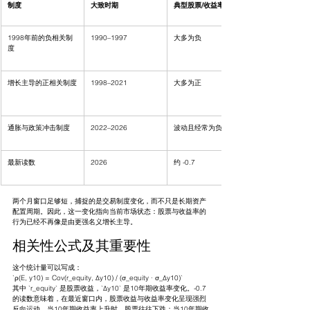
制度
大致时期
典型股票/收益率符号
1998年前的负相关制
1990–1997
大多为负
度
增长主导的正相关制度
1998–2021
大多为正
通胀与政策冲击制度
2022–2026
波动且经常为负
最新读数
2026
约 -0.7
两个月窗口足够短，捕捉的是交易制度变化，而不只是长期资产
配置周期。因此，这一变化指向当前市场状态：股票与收益率的
行为已经不再像是由更强名义增长主导。
相关性公式及其重要性
这个统计量可以写成：
`ρ(E, y10) = Cov(r_equity, Δy10) / (σ_equity · σ_Δy10)`
其中 `r_equity` 是股票收益，`Δy10` 是10年期收益率变化。-0.7 
的读数意味着，在最近窗口内，股票收益与收益率变化呈现强烈
反向运动。当10年期收益率上升时，股票往往下跌；当10年期收