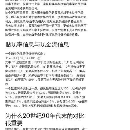
益率下降时，股票往往上涨。这是贴现率和政策利率渠道压倒现
金流缓冲渠道的典型信号。
这个区别至关重要，因为图表衡量的是股票相对于收益率的关
系，而不是股票相对于债券价格的关系。债券价格与收益率方向
相反，因此股票/收益率负相关可能对应股票/债券价格正相关：
当收益率上升时，股票和债券可能一起下跌。更低收益率仍然可
能通过降低无风险贴现率支持股票，但这个制度下真正的组合风
险在另一边：更高收益率会同时压缩股票估值和债券价格。
贴现率信息与现金流信息
一个简单的股票估值恒等式是：
`P = E[CF] / (r_f + ERP - g)`
其中 `P` 是股票价值，`E[CF]` 是预期现金流，`r_f` 是无风险利
率，`ERP` 是股票风险溢价，`g` 是预期增长。10年期收益率下
降会降低 `r_f`，如果其他条件不变，机械上应当提高 `P`。但其
他条件很少不变。如果收益率下行同时伴随更低的 `g`、更弱的 
`E[CF]` 或更高的 `ERP`，股票可能在无风险利率下降的同时下
跌。
一个数值例子说明这一点。假设预期现金流为100，无风险利率
为4.5%，股票风险溢价为4.0%，预期增长为3.0%。分母为
5.5%，价值约为1,818。如果无风险利率降至4.0%，但增长预
期降至2.2%，股票风险溢价升至4.5%，分母变为6.3%，价值降
至约1,587。债券上涨不足以抵消增长和风险溢价的恶化。
为什么20世纪90年代末的对比
很重要
源观点指出，最新负相关是20世纪90年代末以来最极端的。这一