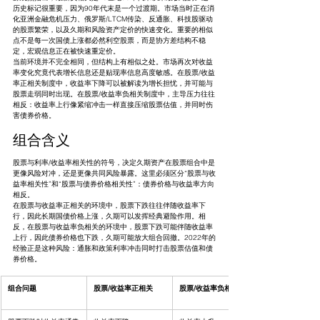
历史标记很重要，因为90年代末是一个过渡期。市场当时正在消
化亚洲金融危机压力、俄罗斯/LTCM传染、反通胀、科技股驱动
的股票繁荣，以及久期和风险资产定价的快速变化。重要的相似
点不是每一次国债上涨都必然利空股票，而是协方差结构不稳
定，宏观信息正在被快速重定价。
当前环境并不完全相同，但结构上有相似之处。市场再次对收益
率变化究竟代表增长信息还是贴现率信息高度敏感。在股票/收益
率正相关制度中，收益率下降可以被解读为增长担忧，并可能与
股票走弱同时出现。在股票/收益率负相关制度中，主导压力往往
相反：收益率上行像紧缩冲击一样直接压缩股票估值，并同时伤
害债券价格。
组合含义
股票与利率/收益率相关性的符号，决定久期资产在股票组合中是
更像风险对冲，还是更像共同风险暴露。这里必须区分“股票与收
益率相关性”和“股票与债券价格相关性”：债券价格与收益率方向
相反。
在股票与收益率正相关的环境中，股票下跌往往伴随收益率下
行，因此长期国债价格上涨，久期可以发挥经典避险作用。相
反，在股票与收益率负相关的环境中，股票下跌可能伴随收益率
上行，因此债券价格也下跌，久期可能放大组合回撤。2022年的
经验正是这种风险：通胀和政策利率冲击同时打击股票估值和债
券价格。
组合问题
股票/收益率正相关
股票/收益率负相关