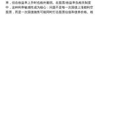
率，但在收益率上升时也格外脆弱。在股票/收益率负相关制度
中，这种利率敏感性成为核心：问题不是每一次国债上涨都利空
股票，而是一次国债抛售可能同时打击股票估值和债券价格。相
关性的符号不仅关乎久期；它关乎久期到底是保护，还是共同风
险暴露。
核心结论
这张图是一个制度信号。美国股票与10年期国债收益率之间的两
个月相关性已经急剧转负，接近 -0.7，为20世纪90年代末以来
最负。这说明市场越来越把收益率上行视为股票风险事件：利
率、通胀和政策路径正在重新主导权益定价。实际结论应当保持
纪律：不要把“股票与收益率相关性”简单等同于“股票与债券价格
相关性”。当观察对象是收益率，而不是债券价格时，负相关意味
着久期可能不是避险资产，而是共同风险暴露。在这个制度中，
真正的警报不是收益率下降本身，而是收益率上行可能同时移除
传统股债分散化的两条腿。
Market Observe of Signal and Event
查看全部
最新文章