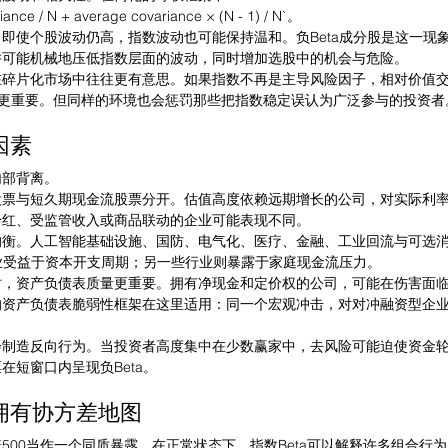
iance / N + average covariance × (N - 1) / N`。
即使个股波动仍高，指数波动也可能保持温和。负Beta成分股是这一现
并可能机械地压低指数层面的波动，同时增加选股中的机会与危险。
在碎片化市场中往往更有意思。如果指数不再是主导风险因子，相对价值
a会更重要。但同样的环境也会惩罚那些把指数稳定误认为广泛参与的投资者
因素
内部背离。
股票与短久期现金流股票分开。估值高度依赖远期增长的公司，对实际利
分红、受监管收入或商品联动的企业可能表现不同。
均衡。人工智能基础设施、国防、电气化、医疗、金融、工业回流与可选
行业受益于资本开支周期；另一些行业则暴露于家庭现金流压力。
时，资产负债表质量更重要。拥有净现金和定价权的公司，可能在伤害面
的资产负债表脆弱性框架在这里适用：同一个宏观冲击，对对冲融资型企
会制造反向行为。当投资者高度集中在少数赢家中，去风险可能迫使资金
在短窗口内呈现负Beta。
拥有协方差地图
500当作一个同质暴露。在正常状态下，指数Beta可以解释许多组合行