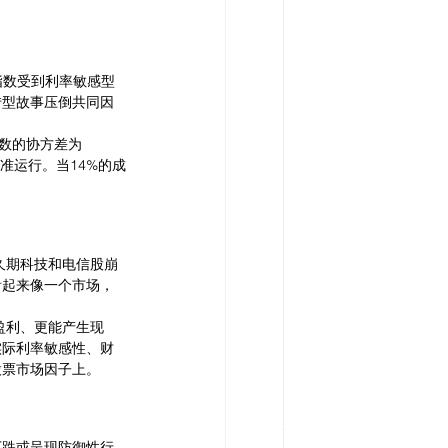
指数受到利率敏感型
转型故事压倒共同因
指数的协方差为
逆着基准运行。当14%的成
久期科技和电信股崩
看起来像一个市场，
盈利、更能产生现
实际利率敏感性、财
股票市场因子上。
下跌或呈现防御性行