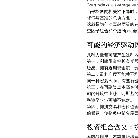
`Var(index) ≈ average var
当平均两两相关性下降时，
降低与基准的总协方差，
这就是为什么离散度策略
空因子组合和个股Alph
可能的经济驱动
几种力量都可能产生这种
第一，利率渠道把长久期
敏感。拥有近期现金流、
第二，盈利广度可能并不
同一种宏观Beta。有些
第三，在再融资成本高企
司的环境中上涨。明斯基
融资型企业可能不稳定。
第四，拥挤交易和仓位也
值暴露，使指数中部分股票
投资组合含义：
实际教训是，不要再把标普