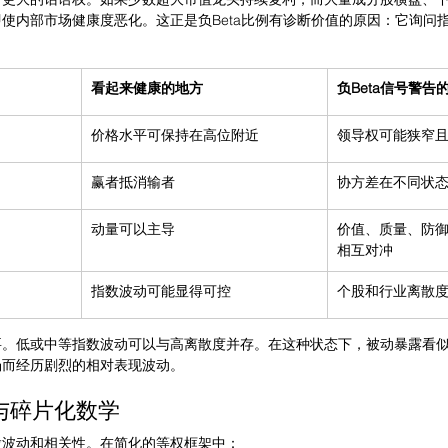
使内部市场健康度恶化。这正是负Beta比例有诊断价值的原因：它询问
看起来健康的地方
负Beta信号警告
价格水平可保持在高位附近
领导权可能狭窄
赢者抵消输者
协方差在不同状
动量可以主导
价值、质量、防
相互对冲
指数波动可能显得可控
个股和行业离散
要。低或中等指数波动可以与高离散度并存。在这种状态下，被动暴露看
场而经历剧烈的相对表现波动。
与碎片化数学
股波动和相关性。在简化的等权框架中：