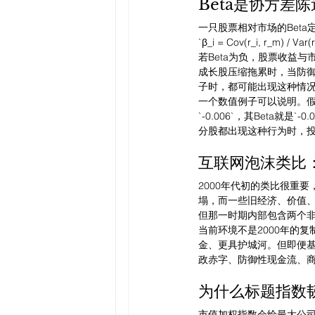
Beta是协方差
一只股票相对市场的Beta
`β_i = Cov(r_i, r_m) / Var
若Beta为负，股票收益
成长股压缩拖累时，当防
子时，都可能出现这种情
一个数值例子可以说明。假
`-0.006`，其Beta就是
分股都出现这种行为时，
互联网泡沫类比
2000年代初的类比很重
塌，而一些旧经济、价值
但那一时期内部包含两个
当前环境不是2000年的
金、更具护城河。但即便
政赤字、防御性现金流、
为什么标题指数
市值加权指数会给最大公