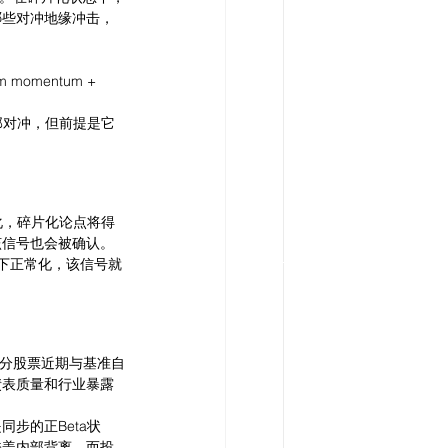
哪些对冲地缘冲击，
mom momentum + 
部对冲，但前提是它
化，碎片化论点将得
该信号也会被确认。
况下正常化，该信号就
部分股票近期与基准自
债表质量和行业暴露
步的正Beta状
掩盖内部背离，而投