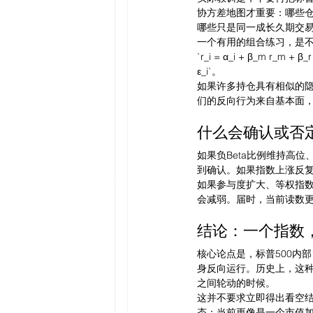
协方差地图才重要：哪些
哪些只是同一成长久期交
一个有用的组合练习，是
`r_i = α_i + β_m r_m + β
ε_i`。
如果许多持仓具有相似的隐
们的反向行为来自基本面
什么会确认或否
如果负Beta比例维持高
到确认。如果指数上涨反
如果参与度扩大、等权指数
会减弱。届时，当前读数
结论：一个指数
核心论点是，标普500内
身反向运行。历史上，这
之间轮动的时候。
这并不要求立即得出看空结
态；当前更像是一个市值