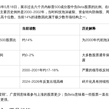
026年5月18日，展示过去六个月内标普500成分股中负Beta股票的比例
主要历史例外是2000–2002年，当时科技泡沫破裂、资金转向防御股、
高十位数。当前14%的读数因此属于极少数市场结构之一。
当前读数
历史解释
500股票比
约14%
为2000年代初
间
约0–2%
大多数股票通常
露
2000–2001年约17–18%
严重的领导权反
2024–2026年反复出现高峰
碎片化具有持续
度弱”。广度弱意味着参与上涨的股票更少；负Beta意味着一些股票一直
述更强。