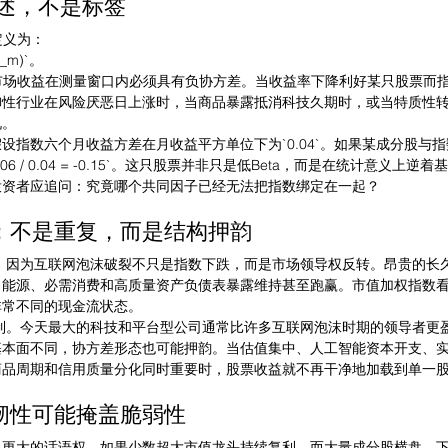
陈述，不是标签
定义为：
(r_m)`。
与市场收益在测量窗口内必须具有负协方差。当收益率下降利好某只股票而
御性行业在风险厌恶日上涨时，当商品暴露抵消科技久期时，或当特质性
况。
设指数六个月收益方差在月收益平方单位下为`0.04`。如果某成分股与
`-0.006 / 0.04 = -0.15`。这只股票并非只是低Beta，而是在统计意义上
投资者应追问：究竟哪个共同因子已经无法把指数绑定在一起？
：不是重复，而是结构押韵
要，因为互联网泡沫破裂不只是指数下跌，而是市场领导权反转。昂贵的长
、能源、必需消费和高质量资产负债表暴露维持甚至跑赢。市值加权指数
非常不同的现金流状态。
复制。今天最大的科技和平台型公司通常比许多互联网泡沫时期的领导者更
基本面不同，协方差形态也可能押韵。当估值集中、人工智能资本开支、
商品周期和信用质量分化同时重要时，股票收益就不再干净地加载到单一
韧性可能掩盖脆弱性
司更大的话语权。如果少数超大市值龙头持续复利，而大量成分股横盘、