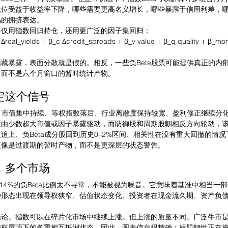
仓位受益于收益率下降，哪些需要更高名义增长，哪些暴露于信用利差，
易的拥挤表达。
不仅用指数回归持仓，还用更广泛的因子集回归：
_r Δreal_yields + β_c Δcredit_spreads + β_v value + β_q quality + β_
藏暴露，表面分散就是假的。相反，一些负Beta股票可能提供真正的内
，而不是六个月窗口的暂时统计产物。
定这个信号
位、市值集中持续、等权指数落后、行业离散度保持较宽、盈利修正继续分
复由少数超大市值或因子暴露驱动，而防御股和周期股朝相反方向轮动，
追上、负Beta成分股回到历史0–2%区间、相关性在没有重大回撤的情
更像是过渡期的暂时产物，而不是更深层的状态警告。
，多个市场
部14%的负Beta比例太不寻常，不能被视为噪音。它意味着基准中相当一
种形态出现在领导权狭窄、估值状态变化、投资者在现金流久期、资产负
论。指数可以在碎片化市场中继续上涨。但上涨的质量不同。广泛牛市是同
加权屋顶下的多重相互抵消状态。因此，图表信息很精确：标题韧性正在