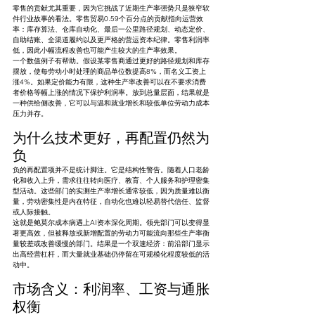
零售的贡献尤其重要，因为它挑战了近期生产率强势只是狭窄软
件行业故事的看法。零售贸易0.59个百分点的贡献指向运营效
率：库存算法、仓库自动化、最后一公里路径规划、动态定价、
自助结账、全渠道履约以及更严格的营运资本纪律。零售利润率
低，因此小幅流程改善也可能产生较大的生产率效果。
一个数值例子有帮助。假设某零售商通过更好的路径规划和库存
摆放，使每劳动小时处理的商品单位数提高8%，而名义工资上
涨4%。如果定价能力有限，这种生产率改善可以在不要求消费
者价格等幅上涨的情况下保护利润率。放到总量层面，结果就是
一种供给侧改善，它可以与温和就业增长和较低单位劳动力成本
压力并存。
为什么技术更好，再配置仍然为
负
负的再配置项并不是统计脚注。它是结构性警告。随着人口老龄
化和收入上升，需求往往转向医疗、教育、个人服务和护理密集
型活动。这些部门的实测生产率增长通常较低，因为质量难以衡
量，劳动密集性是内在特征，自动化也难以轻易替代信任、监督
或人际接触。
这就是鲍莫尔成本病遇上AI资本深化周期。领先部门可以变得显
著更高效，但被释放或新增配置的劳动力可能流向那些生产率衡
量较差或改善缓慢的部门。结果是一个双速经济：前沿部门显示
出高经营杠杆，而大量就业基础仍停留在可规模化程度较低的活
动中。
市场含义：利润率、工资与通胀
权衡