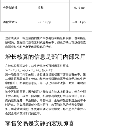
先进制造业
温和
~0.16 pp
再配置效应
~-0.19 pp
~-0.31 pp
这张表说明，标题层面的生产率改善既可能是真实的，也可能是
脆弱的。领先部门正在复利式提升效率，但总劳动力市场仍在流
向那些每小时产出更难规模化的活动。
增长核算的信息是部门内部采用
在转移份额框架中，总生产率增长可以示意性写成：
`ΔP = Σ_i s_i Δp_i + Σ_i Δs_i (p_i - P)`
第一项是部门内部效应：各行业在当前权重下变得更有效率。第
二项是再配置效应：劳动力和产出份额流向高于或低于总体生产
率的部门。图表的信息是，第一项已经显著改善，而第二项现在
构成拖累。
这个区别很重要，因为部门内部收益在技术上很强大，但在分配
上并不均匀。软件、自动化、机器学习和更好的流程设计，可以
提高信息服务、专业服务、零售物流、金融和先进制造业的每小
时产出。但如果新增就业流向医疗、教育和其他劳动密集型服
务，而这些领域的任务更难自动化或规模化，那么总生产率并不
会完全继承前沿部门的效率。
零售贸易是安静的宏观惊喜