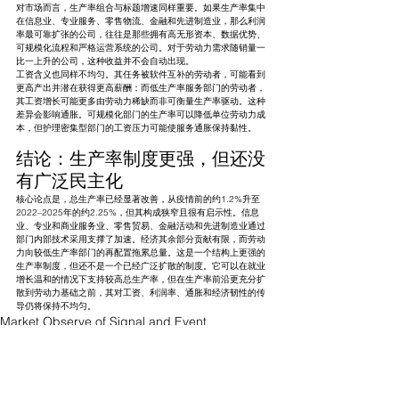
对市场而言，生产率组合与标题增速同样重要。如果生产率集中
在信息业、专业服务、零售物流、金融和先进制造业，那么利润
率最可靠扩张的公司，往往是那些拥有高无形资本、数据优势、
可规模化流程和严格运营系统的公司。对于劳动力需求随销量一
比一上升的公司，这种收益并不会自动出现。
工资含义也同样不均匀。其任务被软件互补的劳动者，可能看到
更高产出并潜在获得更高薪酬；而低生产率服务部门的劳动者，
其工资增长可能更多由劳动力稀缺而非可衡量生产率驱动。这种
差异会影响通胀。可规模化部门的生产率可以降低单位劳动力成
本，但护理密集型部门的工资压力可能使服务通胀保持黏性。
结论：生产率制度更强，但还没
有广泛民主化
核心论点是，总生产率已经显著改善，从疫情前的约1.2%升至
2022–2025年的约2.25%，但其构成狭窄且很有启示性。信息
业、专业和商业服务业、零售贸易、金融活动和先进制造业通过
部门内部技术采用支撑了加速。经济其余部分贡献有限，而劳动
力向较低生产率部门的再配置拖累总量。这是一个结构上更强的
生产率制度，但还不是一个已经广泛扩散的制度。它可以在就业
增长温和的情况下支持较高总生产率，但在生产率前沿更充分扩
散到劳动力基础之前，其对工资、利润率、通胀和经济韧性的传
导仍将保持不均匀。
Market Observe of Signal and Event