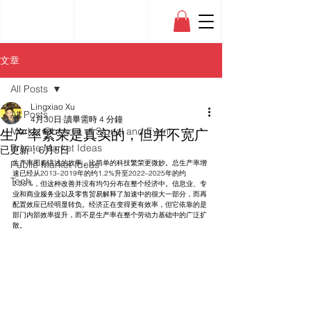
文章
All Posts
Lingxiao Xu
All Posts
4月30日
讀畢需時 4 分鐘
生产率繁荣是真实的，但并不宽广
Market Observe of Signal and Event
Private Market Ideas
已更新：
6月5日
Public Market Ideas
生产率图表讲述的故事，比简单的科技繁荣更微妙。总生产率增
速已经从2013–2019年的约1.2%升至2022–2025年的约
Tech
2.25%，但这种改善并没有均匀分布在整个经济中。信息业、专
业和商业服务业以及零售贸易解释了加速中的很大一部分，而再
配置效应已经明显转负。经济正在变得更有效率，但它依靠的是
部门内部效率提升，而不是生产率在整个劳动力基础中的广泛扩
散。