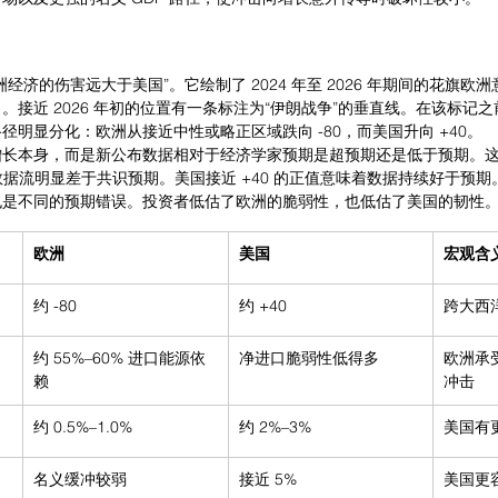
经济的伤害远大于美国”。它绘制了 2024 年至 2026 年期间的花旗欧
。接近 2026 年初的位置有一条标注为“伊朗战争”的垂直线。在该标记
明显分化：欧洲从接近中性或略正区域跌向 -80，而美国升向 +40。
增长本身，而是新公布数据相对于经济学家预期是超预期还是低于预期。
着数据流明显差于共识预期。美国接近 +40 的正值意味着数据持续好于预
也是不同的预期错误。投资者低估了欧洲的脆弱性，也低估了美国的韧性
欧洲
美国
宏观含
约 -80
约 +40
跨大西洋
约 55%–60% 进口能源依
净进口脆弱性低得多
欧洲承
赖
冲击
约 0.5%–1.0%
约 2%–3%
美国有
名义缓冲较弱
接近 5%
美国更