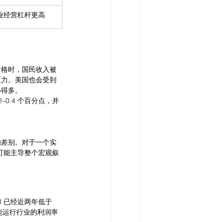
业经营杠杆更高
价格时，国民收入被
压力。美国也会受到
小得多。
–0.4 个百分点，并
间的差别。对于一个实
太可能主导整个宏观叙
 已经近两年低于 
产能运行行业的利润率