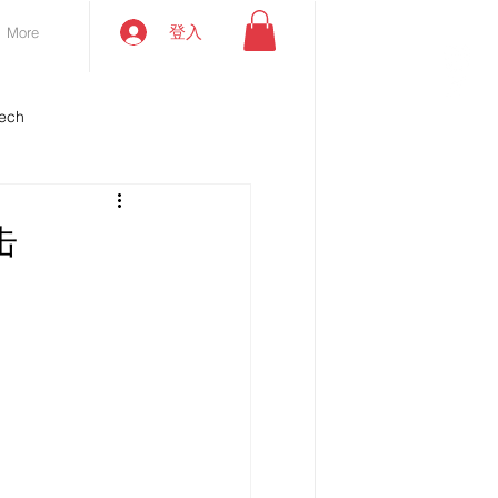
登入
More
ech
击