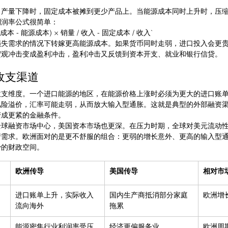
当产量下降时，固定成本被摊到更少产品上。当能源成本同时上升时，压
利润率公式很简单：
成本 - 能源成本) × 销量 / 收入 - 固定成本 / 收入`
损失需求的情况下转嫁更高能源成本。如果货币同时走弱，进口投入会更
宏观冲击变成盈利冲击，盈利冲击又反馈到资本开支、就业和银行信贷。
收支渠道
收支维度。一个进口能源的地区，在能源价格上涨时必须为更大的进口账
风险溢价，汇率可能走弱，从而放大输入型通胀。这就是典型的外部融资
变成更紧的金融条件。
全球融资市场中心，美国资本市场也更深。在压力时期，全球对美元流动
产需求。欧洲面对的是更不舒服的组合：更弱的增长意外、更高的输入型
少的财政空间。
欧洲传导
美国传导
相对市
进口账单上升，实际收入
国内生产商抵消部分家庭
欧洲增
流向海外
拖累
能源密集行业利润率受压
经济更偏服务业
欧洲周