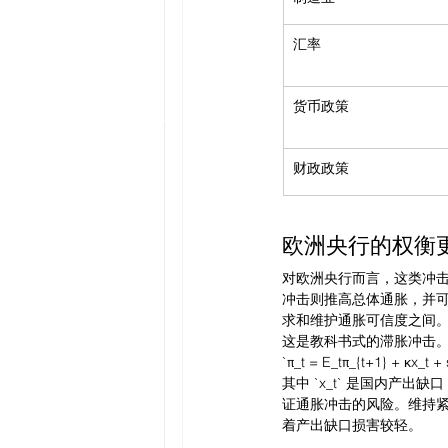
汇率
货币政策
财政政策
欧洲央行的权衡
对欧洲央行而言，这类冲
冲击则推高总体通胀，并
求和维护通胀可信度之间
这是教科书式的滞胀冲击
`π_t = E_tπ_{t+1} + κx_t + 
其中 `x_t` 是国内产出缺
证通胀冲击的风险。维持紧
着产出缺口损害较轻。