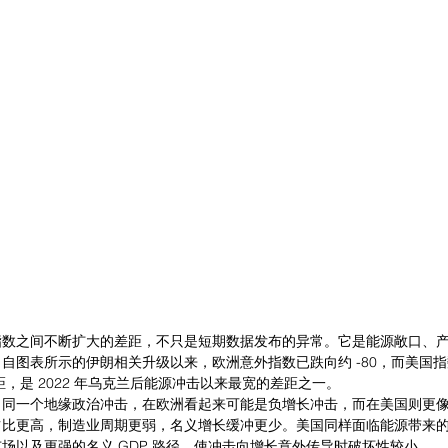
指数之间不断扩大的差距，不只是短期数据发布的异常。它是能源敞口、
自图表所示的伊朗相关升级以来，欧洲意外指数已跌向约 -80，而美国指数
差距，是 2022 年乌克兰后能源冲击以来最宽的差距之一。
：同一个地缘政治冲击，在欧洲看起来可能是负增长冲击，而在美国则更
占比更高，制造业周期更弱，名义增长缓冲更少。美国同样面临能源带来
场以及更强的名义 GDP 路径，使冲击向增长意外传导时破坏性较小。