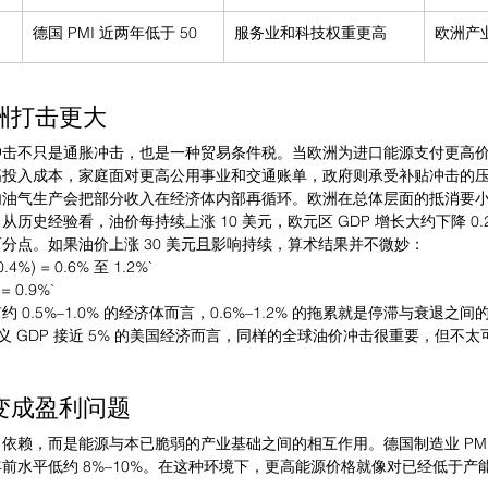
德国 PMI 近两年低于 50
服务业和科技权重更高
欧洲产
洲打击更大
冲击不只是通胀冲击，也是一种贸易条件税。当欧洲为进口能源支付更高
高投入成本，家庭面对更高公用事业和交通账单，政府则承受补贴冲击的
内油气生产会把部分收入在经济体内部再循环。欧洲在总体层面的抵消要
史经验看，油价每持续上涨 10 美元，欧元区 GDP 增长大约下降 0.2
个百分点。如果油价上涨 30 美元且影响持续，算术结果并不微妙：
.4%) = 0.6% 至 1.2%`
= 0.9%`
0.5%–1.0% 的经济体而言，0.6%–1.2% 的拖累就是停滞与衰退之
名义 GDP 接近 5% 的美国经济而言，同样的全球油价冲击很重要，但不
变成盈利问题
依赖，而是能源与本已脆弱的产业基础之间的相互作用。德国制造业 PMI
2 年前水平低约 8%–10%。在这种环境下，更高能源价格就像对已经低于