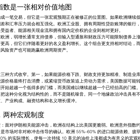
指数是一张相对价值地图
动构成一笔交易，但它是一张宏观预期正在被修正的位置图。如果欧洲继续
利差和汇率压力就会相互强化。欧洲工业股、拥有周期性贷款账簿的银行
长受益者、能源相关现金流和拥有国内定价权的企业则相对更好。
在欧洲，弱增长通常支持债券，但输入型通胀和财政压力可能限制债券上
持更高，但它们伴随着更好的名义盈利增长。这个组合更支持相对结论，
国风险资产也可能跑赢欧洲周期资产。
过三种方式收窄。第一，如果能源价格下跌、财政支持更加精准、制造业
能源价格最终打击消费，或紧缩货币政策追上劳动力需求，美国数据可能
洲开始超越一个低得多的门槛，而美国难以继续超越一个已经抬高的门槛
应把这种分化视为结构性的，而不是随机噪音。同一个地缘政治冲击具有
支、产业构成、融资结构和名义增长缓冲。
，两种宏观制度
：面对伊朗相关能源冲击，欧洲在结构上比美国更脆弱。欧洲意外指数约 -8
是市场对非对称冲击传导的确认。欧洲 55%–60% 的进口能源依赖、疲
–1.0% 的实际增长，使每一次持续 10 美元的油价上涨都成为有意义的宏