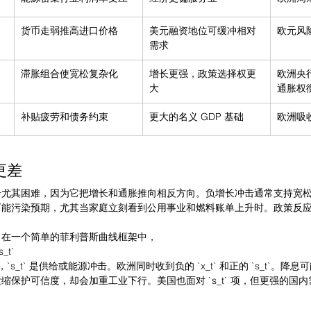
货币走弱推高进口价格
美元融资地位可缓冲相对
欧元风
需求
滞胀组合使宽松复杂化
增长更强，政策选择权更
欧洲央
大
通胀权
补贴疲劳和债务约束
更大的名义 GDP 基础
欧洲吸
更差
击尤其困难，因为它把增长和通胀推向相反方向。负增长冲击通常支持宽
可能污染预期，尤其当家庭立刻看到公用事业和燃料账单上升时。政策反
。
。在一个简单的菲利普斯曲线框架中，
s_t`
口，`s_t` 是供给或能源冲击。欧洲同时收到负的 `x_t` 和正的 `s_t`。
缩保护可信度，却会加重工业下行。美国也面对 `s_t` 项，但更强的国