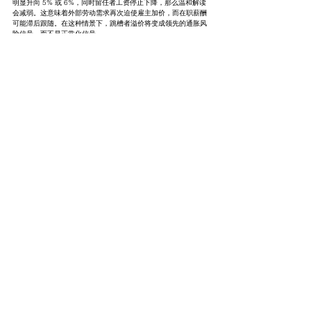
明显升向 5% 或 6%，同时留任者工资停止下降，那么温和解读
会减弱。这意味着外部劳动需求再次迫使雇主加价，而在职薪酬
可能滞后跟随。在这种情景下，跳槽者溢价将变成领先的通胀风
险信号，而不是正常化信号。
第二种失效方式是假稳定。跳槽者工资现在稳定，可能只是因为
最快调整已经结束，而不是招聘需求真正改善。如果职位空缺重
新下降、失业率上升、离职率走弱，跳槽者工资可能再次回落。
如果留任者工资下降更快，溢价可能暂时保持为正，但宏观信息
会变得不那么建设性。如果两组工资都因衰退原因下行，正价差
本身并不够。
第三种失效方式是行业集中。总量跳槽者工资可能看起来稳定，
但强度集中在少数高技能类别，而广泛劳动需求仍弱。在这种情
况下，该信号对整体经济的参考价值会下降。因此，投资者应把
总量 tracker 与行业招聘数据、小企业招聘计划、临时帮助就业
和专业服务需求进行比较。
第四种失效方式是生产率失望。在 1.5% 或 2% 生产率假设下看
似可持续的工资增长，如果生产率放缓，就可能变得通胀。工资
与通胀关系不只是名义工资本身，而是工资相对于每小时产出的
关系。如果生产率走弱，而工资增长仍接近 4%，单位劳动成本
可能重新加速，即使跳槽者溢价本身看起来温和。
第五种失效方式是政策解读。市场可能最初把溢价回归解读为软
着陆证据，但美联储可能强调工资增长仍高于完全符合 2% 通胀
的水平。如果同时通胀数据粘性较强，政策制定者可能不会给劳
动力市场正常化信号太多权重。工资信号不是孤立运行的，它会
被通胀读数、金融条件和美联储风险管理偏好过滤。
这些风险并不推翻基准情景。它们定义了监测框架。跳槽者溢价
有用，是因为它会在招聘需求变化时较早变化。但和所有早期指
标一样，它必须被更广泛的仪表盘确认，才能成为高置信度宏观
结论。