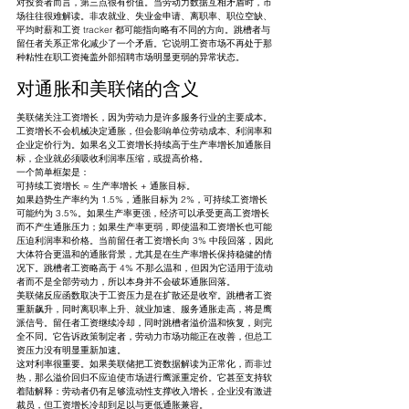
对投资者而言，第三点很有价值。当劳动力数据互相矛盾时，市
场往往很难解读。非农就业、失业金申请、离职率、职位空缺、
平均时薪和工资 tracker 都可能指向略有不同的方向。跳槽者与
留任者关系正常化减少了一个矛盾。它说明工资市场不再处于那
种粘性在职工资掩盖外部招聘市场明显更弱的异常状态。
对通胀和美联储的含义
美联储关注工资增长，因为劳动力是许多服务行业的主要成本。
工资增长不会机械决定通胀，但会影响单位劳动成本、利润率和
企业定价行为。如果名义工资增长持续高于生产率增长加通胀目
标，企业就必须吸收利润率压缩，或提高价格。
一个简单框架是：
可持续工资增长 ≈ 生产率增长 + 通胀目标。
如果趋势生产率约为 1.5%，通胀目标为 2%，可持续工资增长
可能约为 3.5%。如果生产率更强，经济可以承受更高工资增长
而不产生通胀压力；如果生产率更弱，即使温和工资增长也可能
压迫利润率和价格。当前留任者工资增长向 3% 中段回落，因此
大体符合更温和的通胀背景，尤其是在生产率增长保持稳健的情
况下。跳槽者工资略高于 4% 不那么温和，但因为它适用于流动
者而不是全部劳动力，所以本身并不会破坏通胀回落。
美联储反应函数取决于工资压力是在扩散还是收窄。跳槽者工资
重新飙升，同时离职率上升、就业加速、服务通胀走高，将是鹰
派信号。留任者工资继续冷却，同时跳槽者溢价温和恢复，则完
全不同。它告诉政策制定者，劳动力市场功能正在改善，但总工
资压力没有明显重新加速。
这对利率很重要。如果美联储把工资数据解读为正常化，而非过
热，那么溢价回归不应迫使市场进行鹰派重定价。它甚至支持软
着陆解释：劳动者仍有足够流动性支撑收入增长，企业没有激进
裁员，但工资增长冷却到足以与更低通胀兼容。