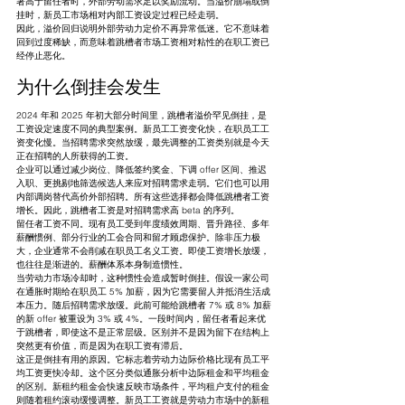
著高于留任者时，外部劳动需求足以奖励流动。当溢价崩塌或倒
挂时，新员工市场相对内部工资设定过程已经走弱。
因此，溢价回归说明外部劳动力定价不再异常低迷。它不意味着
回到过度稀缺，而意味着跳槽者市场工资相对粘性的在职工资已
经停止恶化。
为什么倒挂会发生
2024 年和 2025 年初大部分时间里，跳槽者溢价罕见倒挂，是
工资设定速度不同的典型案例。新员工工资变化快，在职员工工
资变化慢。当招聘需求突然放缓，最先调整的工资类别就是今天
正在招聘的人所获得的工资。
企业可以通过减少岗位、降低签约奖金、下调 offer 区间、推迟
入职、更挑剔地筛选候选人来应对招聘需求走弱。它们也可以用
内部调岗替代高价外部招聘。所有这些选择都会降低跳槽者工资
增长。因此，跳槽者工资是对招聘需求高 beta 的序列。
留任者工资不同。现有员工受到年度绩效周期、晋升路径、多年
薪酬惯例、部分行业的工会合同和留才顾虑保护。除非压力极
大，企业通常不会削减在职员工名义工资。即使工资增长放缓，
也往往是渐进的。薪酬体系本身制造惯性。
当劳动力市场冷却时，这种惯性会造成暂时倒挂。假设一家公司
在通胀时期给在职员工 5% 加薪，因为它需要留人并抵消生活成
本压力。随后招聘需求放缓。此前可能给跳槽者 7% 或 8% 加薪
的新 offer 被重设为 3% 或 4%。一段时间内，留任者看起来优
于跳槽者，即使这不是正常层级。区别并不是因为留下在结构上
突然更有价值，而是因为在职工资有滞后。
这正是倒挂有用的原因。它标志着劳动力边际价格比现有员工平
均工资更快冷却。这个区分类似通胀分析中边际租金和平均租金
的区别。新租约租金会快速反映市场条件，平均租户支付的租金
则随着租约滚动缓慢调整。新员工工资就是劳动力市场中的新租