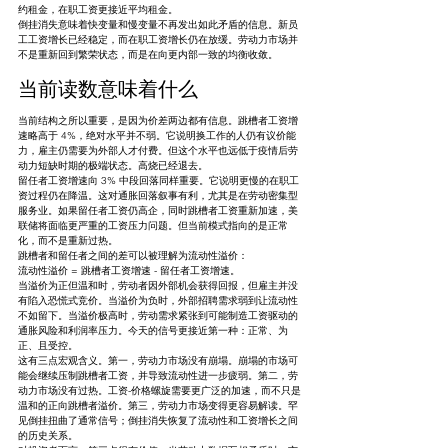
约租金，在职工资更接近平均租金。
倒挂消失意味着快变量和慢变量不再发出如此矛盾的信息。新员
工工资增长已经稳定，而在职工资增长仍在放缓。劳动力市场并
不是重新回到繁荣状态，而是在向更内部一致的均衡收敛。
当前读数意味着什么
当前结构之所以重要，是因为价差两边都有信息。跳槽者工资增
速略高于 4%，绝对水平并不弱。它说明换工作的人仍有议价能
力，雇主仍需要为外部人才付费。但这个水平也远低于疫情后劳
动力短缺时期的极端状态。高烧已经退去。
留任者工资增速向 3% 中段回落同样重要。它说明更慢的在职工
资过程仍在降温。这对通胀回落叙事有利，尤其是在劳动密集型
服务业。如果留任者工资仍高企，同时跳槽者工资重新加速，美
联储将面临更严重的工资压力问题。但当前模式指向的是正常
化，而不是重新过热。
跳槽者和留任者之间的差可以被理解为流动性溢价：
流动性溢价 = 跳槽者工资增速 - 留任者工资增速。
当溢价为正但温和时，劳动者因外部机会获得回报，但雇主并没
有陷入恐慌式竞价。当溢价为负时，外部招聘需求弱到让流动性
不如留下。当溢价极高时，劳动需求紧张到可能制造工资驱动的
通胀风险和利润率压力。今天的信号更接近第一种：正常、为
正、且受控。
这有三点宏观含义。第一，劳动力市场没有崩塌。崩塌的市场可
能会继续压制跳槽者工资，并导致流动性进一步疲弱。第二，劳
动力市场没有过热。工资-价格螺旋需要更广泛的加速，而不只是
温和的正向跳槽者溢价。第三，劳动力市场变得更容易解读。罕
见倒挂扭曲了通常信号；倒挂消失恢复了流动性和工资增长之间
的历史关系。