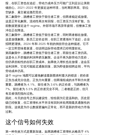
报，在职工资也在追赶，劳动力成本压力可能广泛到足以让美联
储担心。2021–2022 年更接近这种环境，当时离职率高、职位
空缺多、雇主被迫激烈竞价。
第二象限中，跳槽者工资快于留任者工资，但两者稳定或放缓。
这是正常化象限。流动性再次有回报，但工资压力没有扩散。当
前数据更接近这个 regime。外部市场不再异常疲弱，但整体工资
冲击正在降温。
第三象限中，跳槽者工资低于留任者工资，同时两者都在放缓。
这是放缓象限。新员工定价走弱，在职工资逐渐向下追赶，企业
招聘更谨慎。2024 年和 2025 年初的倒挂符合这种描述。它不
一定立即意味着衰退，但说明边际劳动需求已经明显软化。
第四象限中，跳槽者工资低于留任者工资，而留任者工资仍高。
这是令人不舒服的利润率挤压象限。企业不再为新劳动力竞价，
但仍承担粘性的在职工资成本。如果收入增长也在放缓，这会压
迫利润率。它也可能延迟通胀回落，因为即使新招聘走弱，平均
劳动成本仍高。
这个 regime 地图可以避免解读最新图表时最大的错误：把价差
正负当成充分信息。正负方向重要，但两项组成的水平和方向更
重要。跳槽者为 4.1%、留任者为 3.6% 的正价差，与跳槽者为 
7%、留任者为 5.5% 的正价差完全不同。二者都是正的，但只
有后者强烈指向过热。
因此，今天的信号之所以建设性，恰恰因为它是温和的。历史层
级已经恢复，但工资增长水平并没有回到本轮周期最具通胀性的
阶段。这就是为什么数据更偏向正常化，而不是新的劳动力市场
过剩。
这个信号如何失效
第一种失效方式是重新加速。如果跳槽者工资增长从略高于 4% 