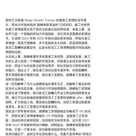
亚特兰大联储 Wage Growth Tracker 的最新工资增长信号显
示，劳动力市场传统的“跳槽者薪资溢价”已经回归。换工作的劳
动者工资增速再次高于留在当前雇主处的劳动者。表面上看，这
似乎只是一个很细的劳动力市场指标，但它其实是重要的宏观信
号。它说明 2024 年和 2025 年初出现的异常倒挂，即留任者工
资增速一度高于跳槽者，并不是新的永久结构，而是招聘放缓、
新员工薪酬快速重定价、以及在职员工工资调整较慢共同造成的
周期性结果。
从历史上看，跳槽者通常享有显著工资优势。原因很直接：换工
作的人进入的是一个明确的市场交易。外部雇主必须为该劳动者
出价，而这个出价反映当前劳动需求、职位空缺压力和劳动者议
价能力。相比之下，留任者工资往往受年度评审、内部薪酬带、
晋升周期和留才预算约束。留任者工资更粘。跳槽者工资更接近
实时市场价格。
这一区别解释了为什么跳槽者溢价通常为正，也解释了最近的倒
挂为什么有信息含量。在劳动力市场放缓期间，跳槽者工资增速
比留任者下降更快，因为新员工薪酬几乎会立即反映招聘需求走
弱。雇主可以比削减或放慢现有员工工资更快地降低 offer、放慢
招聘、扩大候选人池、重设岗位薪酬区间。在职工资通过制度渠
道变化，新员工工资通过市场渠道变化。
现在这个异常基本消失。跳槽者工资增速稳定在略高于 4% 的水
平，而留任者工资增速继续向 3% 中段回落。这恢复了正常层
级：流动性再次获得回报，但回报并没有异常高。这不是 2021 
年和 2022 年初那种劳动力稀缺、招聘急迫、跳槽者涨薪极高的
市场。它是一个更冷却、但功能更传统的劳动力市场。
投资问题在于，这种正常化意味着什么。答案不是简单的“劳动力