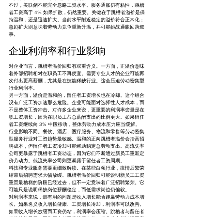
不过，美联储不能完全忽略工资水平。服务通胀仍有粘性，跳槽
者工资高于 4% 如果扩散，仍然重要。关键在于跳槽者溢价是保
持温和，还是迅速扩大。当前水平附近稳定的溢价符合正常化；
急剧扩大则意味着劳动力竞争重新升温，并可能挑战通胀回落叙
事。
企业利润率和行业影响
对企业而言，跳槽者溢价回归有双重含义。一方面，正溢价意味
着外部招聘相对在职员工不再便宜。需要专业人才的企业可能再
次付出更高薪酬，尤其是在技能稀缺行业。这会压迫劳动密集型
行业利润率。
另一方面，溢价是温和的，留任者工资增长也在冷却。这个组合
没有广泛工资加速那么危险。企业可能面对选择性人才成本，而
不是整体工资冲击。对许多企业来说，更重要的利润率变量是在
职工资增长，因为在职员工占总薪酬支出的比例更大。如果留任
者工资继续向 3% 中段移动，整体劳动力成本压力应当缓解。
行业影响不同。餐饮、酒店、医疗服务、物流和零售等劳动密集
型服务行业对工资趋势最敏感。温和的正向跳槽者溢价会抬高招
聘成本，但留任者工资冷却可能帮助稳定总劳动支出。高流失率
公司更暴露于跳槽者工资动态，因为它们不断通过新员工重新定
价劳动力。低流失率公司则更暴露于留任者工资周期。
科技和专业服务需要更细致解读。在某些白领行业，疫情后繁荣
结束后招聘需求大幅放缓。跳槽者溢价回归可能说明新员工工资
重置最糟糕的阶段已经过去，但不一定意味着广泛招聘繁荣。它
可能只是说明稀缺岗位薪酬稳定，而低需求岗位仍偏软。
对利润率来说，最有用的问题是收入增长能否跑赢劳动力成本增
长。如果名义收入增长健康、工资增长冷却，利润率可以改善。
如果收入增长放缓而工资仍粘，利润率会压缩。跳槽者与留任者