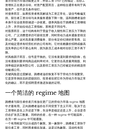
显示劳动力市场功能更正常，外部工资 offer 已经稳定，在职工
资增长正在逐步冷却。对资产配置而言，这种组合通常有利于风
险资产，但不是无条件绿灯。
对债券而言，如果投资者将其解读为工资正常化，该信号略偏支
持。留任者工资冷却与未来服务通胀下降一致。温和跳槽者溢价
本身不应迫使美联储进一步收紧。债券风险在于跳槽者工资继续
上升，并开始拉动总工资指标。那将是不同信号。
对股票而言，这个结构有利于受益于收入韧性和工资压力下降的
公司。广义消费需求仍可获得支撑，同时劳动力成本通胀变得没
那么严重。这对高质量消费服务、部分有定价纪律的零售商、以
及对稳定需求有经营杠杆的公司有利。它对依赖廉价招聘或极高
流失率的公司不那么有利，因为新员工成本相对在职工资不再下
降。
对风格因子而言，信号是平衡的。它没有衰退到要求纯防御，也
没有通胀到要求纯商品或利率对冲。它更符合高质量周期股、利
润率稳定的复利型公司，以及那些工资压力已经被定价的精选劳
动敏感公司。
关键风险是过度解读。跳槽者溢价恢复不等于劳动力市场繁荣。
它是异常倒挂后的层级回归。投资者应把它作为劳动力市场正常
化的确认，而不是招聘需求激进加速的证明。
一个简洁的 regime 地图
跳槽者与留任者价差只有放在更广泛的劳动力市场 regime 地图
中才最有用。正向跳槽者溢价在不同背景下含义不同，取决于总
工资增长是在上升还是下降，失业率是稳定还是上升，企业是否
仍在扩张员工数量。同样的价差，在一种 regime 中可能温和，
在另一种 regime 中可能通胀。
一个有用框架可以分成四个象限。第一象限中，跳槽者工资快于
留任者工资，同时两者都在加速。这是过热象限。流动性有回