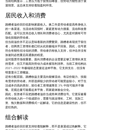
当前结构显示，工资压力低于疫情后峰值，但劳动力韧性强于衰
退情景。这总体支持软着陆盈利环境。
居民收入和消费
跳槽者溢价回归也影响家庭收入。换工作是劳动者提高终身收入
的一条渠道。当流动有回报时，家庭更有动力搜索、流动和改善
匹配。这可以支持总收入增长和消费者信心，尤其是对拥有可市
场化技能的劳动者。
但当前溢价并不足以意味着新的消费繁荣。跳槽者表现优于留任
者，但两类工资增长都已经从此前极端水平回落。因此，信号更
符合有韧性但冷却的消费。劳动者仍有收入支持，但冲击并没有
加速到必然重启高通胀的程度。
这对股票市场很重要。面向消费者的企业需要足够工资增长来支
持需求，但又不能高到劳动力成本摧毁利润率。当前工资结构比 
2021–2022 年极端状态更接近这种平衡。它支持支出，但没有
明显显示工资螺旋。
还有分配层面。跳槽收益主要流向能够流动、有议价能力、技能
有需求的劳动者。外部选择较少的劳动者可能受益较小。对于生
活成本仍高的类别，留任者工资增速降至 3% 中段可能并不慷
慨。宏观总量可能看起来平衡，而家庭体验会分化。
因此，投资者不应把跳槽者溢价当成简单消费信号。它更应被看
作劳动收入的一个组成部分，需要与就业增长、工时、实际工
资、拖欠数据和消费模式一起解读。它的信息是建设性的，但不
是狂热的。
组合解读
跳槽者溢价回归更支持软着陆解释，而不是衰退或过热解释。它