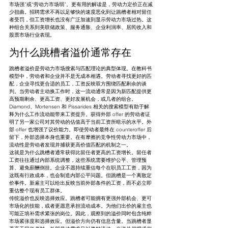
市场强”或“劳动力市场弱”。更有用的解读是，劳动力定价正在减
少扭曲。招聘需求不再以足够快的速度恶化到让跳槽者相对留任
者受罚，但工资增长也没有广泛加速到显示劳动力市场过热。这
种组合关系到美联储政策、服务通胀、企业利润率、居民收入和
股票市场行业表现。
为什么跳槽者溢价通常存在
跳槽者溢价是劳动力市场搜索与匹配理论的典型体现。在教科书
模型中，劳动者和企业并不是无成本相遇。劳动者寻找更好的匹
配，企业寻找更合适的员工，工资反映双方围绕匹配剩余的谈
判。当劳动者主动换工作时，这一流动通常是因为新匹配提供更
高预期剩余、更高工资、更好发展机会，或几者的组合。
Diamond、Mortensen 和 Pissarides 相关的搜索模型有助于解
释为什么工作流动能带来工资提升。获得外部 offer 的劳动者证
明了另一家公司对其劳动的估值高于当前工资所暗示的水平。外
部 offer 也增强了议价能力。即使劳动者最终在 counteroffer 后
留下，外部选择本身也重要。在有摩擦的竞争性劳动力市场中，
流动性是劳动者发现并捕获更高价值匹配的机制之一。
这就是为什么跳槽者通常获得比留任者更高的工资增长。留任者
工资往往通过内部系统调整，这些系统需要维护公平、管理预
算、避免薪酬倒挂。企业不愿持续重估每个在职员工工资，因为
这既有行政成本，也会制造内部公平问题。但跳槽是一个离散定
价事件。新雇主可以给出反映当前外部条件的工资，而不必立即
重估整个现有员工群体。
传统溢价也反映选择效应。跳槽者可能拥有更强外部机会、更可
市场化的技能，或者更愿意承担流动成本。为他们出价的雇主也
可能正填补需求紧张的岗位。因此，观察到的溢价同时包含纯粹
市场紧张度和选择效应。但溢价方向仍有信息含量。当跳槽者显